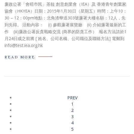
廉政公署「會晤巿民」茶敍 創意創業會（IEA）及 香港青年創業家
協會（HKYEA）日期：2015年1月30日（星期五）時間：上午10：
30 – 12：00pm地點：北角渣華道303號廉署大樓名額：12人，先
到先得。 活動內容： (i) 參觀廉署展覽廳 (ii) 介紹廉署最新的工
作 (iii)廉政公署反貪戰略交流 (商界的防貪工作） 報名方法請於1
月24日或之前將 [ 姓名、公司名稱、公司職位及聯絡方法] 電郵到
info@test.iea.org.hk
READ MORE
PREV
1
2
3
4
5