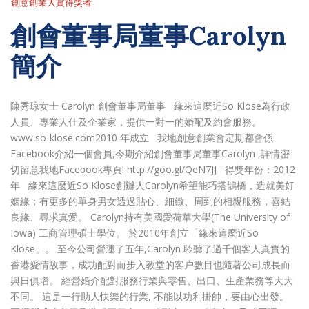
創意創業大賞得獎者
創會董事局董事Carolyn
簡介
陳秀琼女士 Carolyn 創會董事局董事 緣來這麼近So Klose為行政
人員、專業人仕及企業家，提供一對一的婚配及約會服務。
www.so-klose.com2010 年成立 我地創意創業會定期都會係
Facebook介紹一個會員,今期介紹創會董事局董事Carolyn ,詳情密
切留意我地Facebook專頁! http://goo.gl/QeN7JJ 得獎年份：2012
年 緣來這麼近So Klose創辦人Carolyn希望能巧搭鵲橋，造就美好
姻緣；有更多的單身男女透過貼心、細緻、周到的相親服務，喜結
良緣、尋求真愛。 Carolyn持有美國愛荷華大學(The University of
Iowa) 工商管理碩士學位。 於2010年創立「緣來這麼近So
Klose」。 至今公司營運了五年,Carolyn 聆聽了過千個客人真實的
香港愛情故事，成功配對而步入教堂的客户數目也隨著公司成長而
與日俱增。 經營婚介配對服務行業與零售、出口、生產業務等大大
不同。 這是一行助人快樂的行業, 不能以功利掛帥，要由心出發。