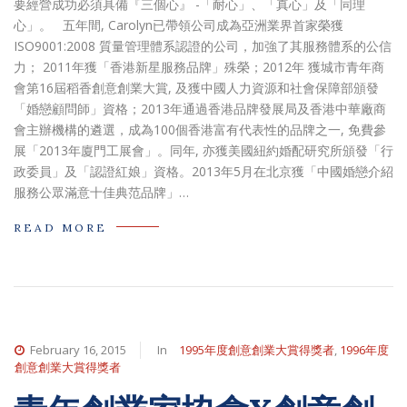
要經營成功必須具備『三個心』 -「耐心」、「真心」及「同理
心」。 五年間, Carolyn已帶領公司成為亞洲業界首家榮獲
ISO9001:2008 質量管理體系認證的公司，加強了其服務體系的公信
力； 2011年獲「香港新星服務品牌」殊榮；2012年 獲城市青年商
會第16屆稻香創意創業大賞, 及獲中國人力資源和社會保障部頒發
「婚戀顧問師」資格；2013年通過香港品牌發展局及香港中華廠商
會主辦機構的遴選，成為100個香港富有代表性的品牌之一, 免費參
展「2013年廈門工展會」。同年, 亦獲美國紐約婚配研究所頒發「行
政委員」及「認證紅娘」資格。2013年5月在北京獲「中國婚戀介紹
服務公眾滿意十佳典范品牌」…
READ MORE
February 16, 2015
In
1995年度創意創業大賞得獎者
,
1996年度
創意創業大賞得獎者