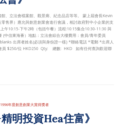
、立法會檔案館、觀景廊、紀念品店等等。 蒙上屆會長Kevin
及零售界）應允與創意創業會進行會議，相討政府對中小企業的支
:15-下午2時（包括午餐）流程:10:15集合10:30-11:30 與
:00 午餐 (中信東海薈）地點：立法會綜合大樓費用：會員/青年委員
Required blanks 出席者姓名(必須與身份證一樣) *聯絡電話 *電郵 *出席人
 非會員 $250/位 HKD250 Qty: 總數: HKD 如有任何查詢歡迎聯
1996年度創意創業大賞得獎者
+精明投資Hea住富》