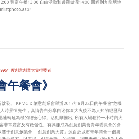
00 豐富午餐13:00 自由活動和參觀傲瀧14:00 回程到九龍塘地
istphoto.asp?
1996年度創意創業大賞得獎者
業會午餐會》
 KPMG x 創意創業會舉辦2017年8月22日的午餐會”危機
迷你倉創辦人時景恒先生，真情告白分享自迷你倉大火後不為人知的經歷和
迅速轉危為機的絕密心得。活動剛推出, 所有入場卷於一小時內火
動內容非常豐富及有啟發性。有興趣成為創意創業會青年委員會的會
asp?form_id=8.關于創意創業會 「創意創業大賞」源自於城市青年商會一個擁
香港企業家，以表揚「創意創業」的肯定，得獎者便自動成為本會