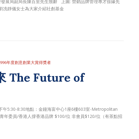
經濟發展局副局長陳百里先生致辭 上圖: 營銷品牌管理專才徐緣先
員劉冼靜儀女士為大家介紹社創基金
1996年度創意創業大賞得獎者
e Future of
30-8:30地點：金鐘海富中心1座6樓603室-Metropolitan
青年委員/香港人撐香港品牌 $100/位 非會員$120/位（有茶點招