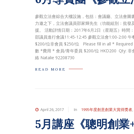
參觀立法會綜合大樓設施，包括：會議廳、立法會圖書館
力邀之下，立法會議員邵家輝先生（功能組別：批發
援。 活動詳情日期：2017年6月2日（星期五）時間：上午10
邵議員進行會議11:45-12:45 參觀立法會1:00-2
$200/位非會員 $250/位 Please fill in all * 
數 *費用 * 會員/青年委員 $200/位 HKD200 Qty:
絡 Natalie 92208730
READ MORE
April 26, 2017
In
1995年度創意創業大賞得獎者
,
5月講座《聰明創業