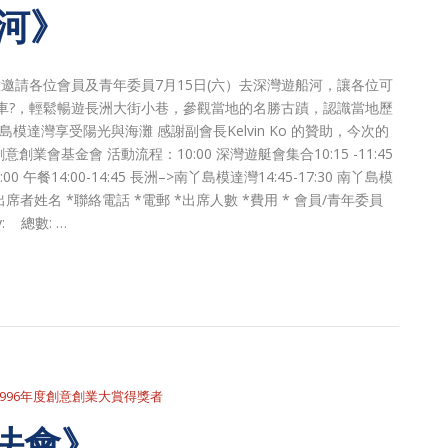
船河》
意邀請各位會員及青年委員7月15日(六）去深灣遊船河，讓各位可
車?，輕鬆暢遊長洲大街小巷，參觀當地的名勝古蹟，認識當地歷
達灣享受陽光與海灘 感謝副會長Kelvin Ko 的贊助，今次的
基金會 活動流程：10:00 深灣遊艇會集合10:15 -11:45
:00 午餐14:00-14:45 長洲–>南丫島模達灣14:45-17:30 南丫島模
ed blanks 出席者姓名 *聯絡電話 *電郵 *出席人數 *費用 * 會員/青年委員
y: 總數: …
1996年度創意創業大賞得獎者
法會》