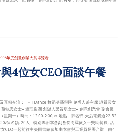
1996年度創意創業大賞得獎者
與4位女CEO面談午餐
相交流： – I Dance 舞蹈演藝學院 創辦人兼主席 謝景霞女
 蔡敏思女士– 遵理集團 創辦人梁賀琪女士– 創意創業會 副會長
期一）時間：12:00-2:00pm地點：御名軒-天后電氣道22-52
50/位名額: 20人 特別鳴謝本會副會長周靄儀女士贊助餐費, 活
位女CEO一起前往中央圖書館參加由本會與工業貿易署合辦，由4