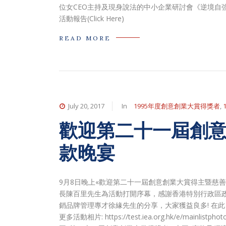
位女CEO主持及現身說法的中小企業研討會《逆境自強系列：
活動報告(Click Here)
READ MORE
July 20, 2017
In
1995年度創意創業大賞得獎者
,
歡迎第二十一屆創
款晚宴
9月8日晚上«歡迎第二十一屆創意創業大賞得主暨慈
長陳百里先生為活動打開序幕，感謝香港特別行政區
銷品牌管理專才徐緣先生的分享，大家獲益良多! 在
更多活動相片: https://test.iea.org.hk/e/mainlist