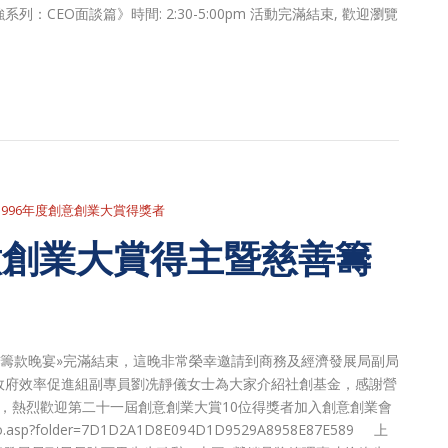
CEO面談篇》時間: 2:30-5:00pm 活動完滿結束, 歡迎瀏覽
1996年度創意創業大賞得獎者
意創業大賞得主暨慈善籌
善籌款晚宴»完滿結束，這晚非常榮幸邀請到商務及經濟發展局副局
政府效率促進組副專員劉冼靜儀女士為大家介紹社創基金，感謝營
此，熱烈歡迎第二十一屆創意創業大賞10位得獎者加入創意創業會
photo.asp?folder=7D1D2A1D8E094D1D9529A8958E87E589 上