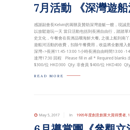
7月活動 《深灣遊
感謝副會長Kelvin的籌辦及贊助深灣遊艇一艘，現誠
以放鬆遊玩一天 當日活動包括到長洲自由行，踏踏單
史文化，午餐會在長洲品嚐海鮮大餐, 之後上船到南丫島模
遊船河活動的收費，扣除午餐費用，收益將全數撥入創意創業會
深灣–>長洲11:45-13:00 1小時長洲自由時間13:00 -14
達灣17:30 回程 Please fill in all * Requir
$300/位 HKD300 Qty: 非會員 $400/位 HKD400 Qt
READ MORE
May 5, 2017
In
1995年度創意創業大賞得獎者
,
6月導賞團《參觀立