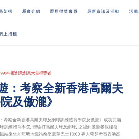
局架構
屬會介紹
歷屆得獎會員
最新資訊及活動
活動
網上招標
1996年度創意創業大賞得獎者
心遊：考察全新香港高爾夫
學院及傲瀧》
末開心遊：考察全新香港高爾夫球及網球訓練體育學院及傲瀧》成功完滿
球訓練體育學院, 體驗打高爾夫球及網球, 之後到傲瀧參觀樓盤,
地鐵站乘坐九龍塘地鐵站乘坐豪華巴士10:00 專人帶領考察香港高