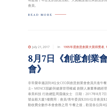
會員。
READ MORE
July 21, 2017
In
1995年度創意創業大賞得獎者
,
8月7日《創意創業會
會》
非常榮幸邀請到4位女CEO與創意創業會會員共進午餐及互
士– MENCE肌齡與健康管理權威 創辦人兼董事總經理
泰美科技 行政總監周靄儀女士 日期：2017年8月7日（星
號金殿大廈1樓費用：會員/青年委員$200/位非會員$2
動收費全數作本會會務之用 午餐之後，歡迎各位與4