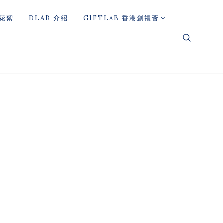
花絮
DLAB 介紹
GIFTLAB 香港創禮薈