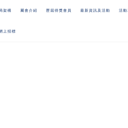
局架構
屬會介紹
歷屆得獎會員
最新資訊及活動
活動
網上招標