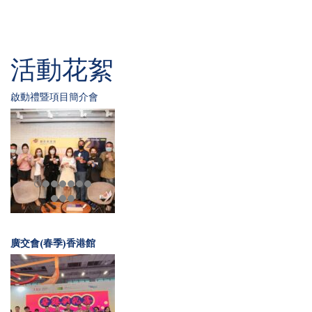
活動花絮
啟動禮暨項目簡介會
廣交會(春季)香港館