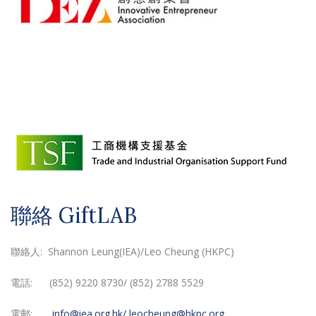
聯絡 GiftLAB
聯絡人: Shannon Leung(IEA)/Leo Cheung (HKPC)
電話: (852) 9220 8730/ (852) 2788 5529
電郵:
info@iea.org.hk/
leocheung@hkpc.org