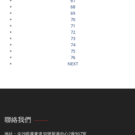
67
68
69
70
71
72
73
74
75
76
NEXT
聯絡我們
地址：尖沙咀廣東道30號新港中心2座907室