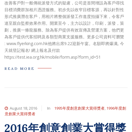
改善客戶對一般傳統派發方式的疑慮，公司是首間增設為客戶尋找
目標消費群加相片憑證服務。初步先以收窄目標客源，再以針對性
形式推廣潛在客戶，用相片將整個派發工作進度拍攝下來，令客戶
達至親自監察效果作用。開業至今，主力以設計，印刷，派發，策
劃，推廣一條龍服務。除為客戶提供有效宣傳及營運方案，他們更
為客戶提供代客招聘及各類型商業支援服務。更多公司資料可瀏覽
: www.flyerking.com.hk他將出席9.22迎新午宴。名額即將爆满, 今
天就登記報名! 網上報名及付款
https://test.iea.org.hk/mobile/form.asp?form_id=51
READ MORE
August 18, 2016
In
1995年度創意創業大賞得獎者
,
1996年度創
意創業大賞得獎者
2016年創意創業大賞得獎