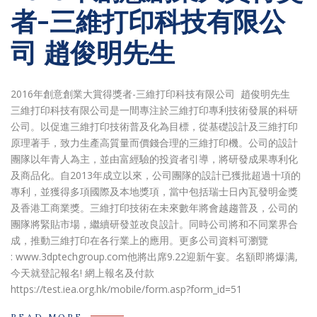
者-三維打印科技有限公
司 趙俊明先生
2016年創意創業大賞得獎者-三維打印科技有限公司 趙俊明先生
三維打印科技有限公司是一間專注於三維打印專利技術發展的科研
公司。以促進三維打印技術普及化為目標，從基礎設計及三維打印
原理著手，致力生產高質量而價錢合理的三維打印機。公司的設計
團隊以年青人為主，並由富經驗的投資者引導，將研發成果專利化
及商品化。自2013年成立以來，公司團隊的設計已獲批超過十項的
專利，並獲得多項國際及本地獎項，當中包括瑞士日內瓦發明金獎
及香港工商業獎。三維打印技術在未來數年將會越趨普及，公司的
團隊將緊貼市場，繼續研發並改良設計。同時公司將和不同業界合
成，推動三維打印在各行業上的應用。更多公司資料可瀏覽
: www.3dptechgroup.com他將出席9.22迎新午宴。名額即將爆满,
今天就登記報名! 網上報名及付款
https://test.iea.org.hk/mobile/form.asp?form_id=51
READ MORE