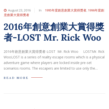
August 23, 2016
In
1995年度創意創業大賞得獎者
,
1996年度創
意創業大賞得獎者
2016年創意創業大賞得獎
者-LOST Mr. Rick Woo
2016年創意創業大賞得獎者-LOST Mr. Rick Woo LOSTMr. Rick
WooLOST is a series of reality escape rooms which is a physical
adventure game where players are locked inside pre-set
scenarios rooms. The escapers are limited to use only the…
READ MORE