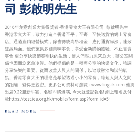
司 彭啟明先生
2016年創意創業大賞得獎者-香港零食大王有限公司 彭啟明先生
香港零食大王，致力打造全香港至平，至齊，至快送貨的網上零食
店。通過直銷經營模式，節省傳統高昂租金，應付通貨膨漲，達致
雙羸局面。他們蒐集多國美味零食，享受全新購物體驗。不止售賣
零食 更分享快樂節奏明快的生活，使人們壓力愈來愈大，辦公室關
係也因而愈來愈冷漠。他們提倡的是一種辦公室的快樂文化，強調
分享快樂的重要。從而改善人與人的關係，以達致融洽和諧的氣
氛。香港零食大王的理念是希望透過小小的零食，縮短人與人之間
的距離，變得更親密。更多公司資料可瀏覽 : www.lingsik.com 他將
出席9.22迎新午宴。名額即將爆满, 今天就登記報名! 網上報名及付
款https://test.iea.org.hk/mobile/form.asp?form_id=51
READ MORE