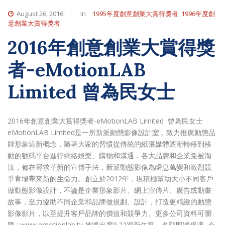
August 26, 2016
In
1995年度創意創業大賞得獎者
,
1996年度創
意創業大賞得獎者
2016年創意創業大賞得獎
者-eMotionLAB
Limited 曾為民女士
2016年創意創業大賞得獎者-eMotionLAB Limited 曾為民女士
eMotionLAB Limited是一所新派動態影像設計室，致力推廣動態品
牌形象這新概念，隨著大家的習慣從傳統的紙張媒體逐漸轉移到移
動的數碼平台進行網絡娛樂、購物和溝通，各大品牌和企業免被淘
汰，都在尋求革新的宣傳手法，新派動態影像為瞬息萬變和激烈競
爭育場帶來新的生命力。創立於2012年，現積極幫助大小不同客戶
做動態影像設計，不論是企業形象影片、網上宣傳片、廣告或動畫
故事，至力協助不同企業和品牌做規劃、設計，打造更精緻的動態
影像影片，以至提升客戶品牌的價值和競爭力。更多公司資料可瀏
覽 : www.emotionlab.tv 她將出席9.22迎新午宴。名額即將爆满, 今