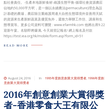
點社會責任。-生產本地新鮮食材-維護生態平衡-循環社會資源農莊
佔地約50,000平方呎，是一個以永續農法(permaculture)理念為設
計基礎的農埸，農莊除注重維護周邊大自然生態環境外並善用天賦
的資源來生產新鮮蔬菜及優質魚外，還致力舉辦工作坊、講座和生
態導賞等。更多公司資料可瀏覽 : www.efarmhk.com 他將出席9.22
迎新午宴。名額即將爆满, 今天就登記報名! 網上報名及付款
https://test.iea.org.hk/mobile/form.asp?form_id=51
READ MORE
August 24, 2016
In
1995年度創意創業大賞得獎者
,
1996年度創
意創業大賞得獎者
2016年創意創業大賞得獎
者-香港零食大王有限公