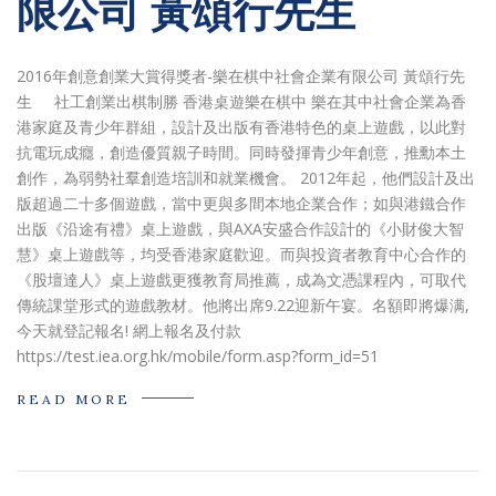
限公司 黃頌行先生
2016年創意創業大賞得獎者-樂在棋中社會企業有限公司 黃頌行先
生 社工創業出棋制勝 香港桌遊樂在棋中 樂在其中社會企業為香
港家庭及青少年群組，設計及出版有香港特色的桌上遊戲，以此對
抗電玩成癮，創造優質親子時間。同時發揮青少年創意，推勳本土
創作，為弱勢社羣創造培訓和就業機會。 2012年起，他們設計及出
版超過二十多個遊戲，當中更與多間本地企業合作；如與港鐵合作
出版《沿途有禮》桌上遊戲，與AXA安盛合作設計的《小財俊大智
慧》桌上遊戲等，均受香港家庭歡迎。而與投資者教育中心合作的
《股壇達人》桌上遊戲更獲教育局推薦，成為文憑課程內，可取代
傳統課堂形式的遊戲教材。他將出席9.22迎新午宴。名額即將爆满,
今天就登記報名! 網上報名及付款
https://test.iea.org.hk/mobile/form.asp?form_id=51
READ MORE