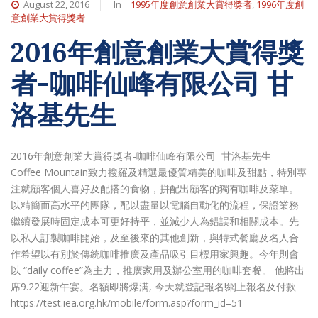
August 22, 2016
In
1995年度創意創業大賞得獎者
,
1996年度創
意創業大賞得獎者
2016年創意創業大賞得獎
者-咖啡仙峰有限公司 甘
洛基先生
2016年創意創業大賞得獎者-咖啡仙峰有限公司 甘洛基先生
Coffee Mountain致力搜羅及精選最優質精美的咖啡及甜點，特別專
注就顧客個人喜好及配搭的食物，拼配出顧客的獨有咖啡及菜單。
以精簡而高水平的團隊，配以盡量以電腦自動化的流程，保證業務
繼續發展時固定成本可更好持平，並減少人為錯誤和相關成本。先
以私人訂製咖啡開始，及至後來的其他創新，與特式餐廳及名人合
作希望以有別於傳統咖啡推廣及產品吸引目標用家興趣。今年則會
以 “daily coffee”為主力，推廣家用及辦公室用的咖啡套餐。 他將出
席9.22迎新午宴。名額即將爆满, 今天就登記報名!網上報名及付款
https://test.iea.org.hk/mobile/form.asp?form_id=51