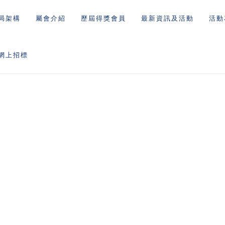
局架構
屬會介紹
歷屆得獎會員
最新資訊及活動
活動
網上招標