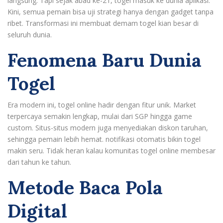
langsung. Tapi sejak abad ke-21, togel masuk ke dunia aplikasi.
Kini, semua pemain bisa uji strategi hanya dengan gadget tanpa
ribet. Transformasi ini membuat demam togel kian besar di
seluruh dunia.
Fenomena Baru Dunia
Togel
Era modern ini, togel online hadir dengan fitur unik. Market
terpercaya semakin lengkap, mulai dari SGP hingga game
custom. Situs-situs modern juga menyediakan diskon taruhan,
sehingga pemain lebih hemat. notifikasi otomatis bikin togel
makin seru. Tidak heran kalau komunitas togel online membesar
dari tahun ke tahun.
Metode Baca Pola
Digital