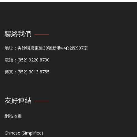
聯絡我們
地址：尖沙咀廣東道30號新港中心2座907室
電話：(852) 9220 8730
傳真：(852) 3013 8755
友好連結
網站地圖
Chinese (Simplified)