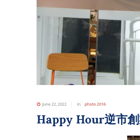
June 22, 2022
In
photo 2016
Happy Hour逆市創業