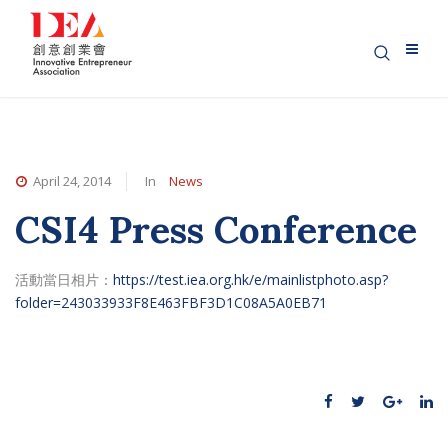
April 24, 2014
In
News
CSI4 Press Conference
活動當日相片：
https://test.iea.org.hk/e/mainlistphoto.asp?
folder=243033933F8E463FBF3D1C08A5A0EB71