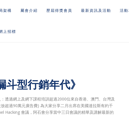
局架構
屬會介紹
歷屆得獎會員
最新資訊及活動
活動
網上招標
漏斗型行銷年代》
人：透過網上及網下課程培訓超過2000位來自香港、澳門、台灣及
積投放超過90萬元廣告費) 為大家分享二月出席在美國達拉斯有約千
參加的Funnel Hacking 會議，阿石會分享當中三日會議的精華及講解最新的