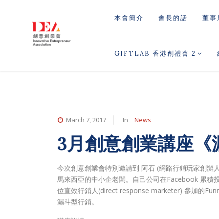
本會簡介
會長的話
董事
GIFTLAB 香港創禮薈 2
March 7, 2017
In
News
3月創意創業講座《
今次創意創業會特別邀請到 阿石 (網路行銷玩家創辦
馬來西亞的中小企老闆。自己公司在Facebook 累
位直效行銷人(direct response marketer) 
漏斗型行銷。