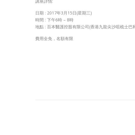
講座詳情:
日期 : 2017年3月15日(星期三)
時間 : 下午6時 – 8時
地點 : 百本醫護控股有限公司(香港九龍尖沙咀梳士巴
費用全免，名額有限