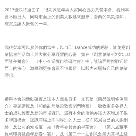
2017也快將過去了，很高興這年與大家同心協力共營本會。看到本
會不斷壯大，同時市面上的創業人數越來越來，營商的氣氛熾熱，
確實是讓人振奮的一年。
我很榮幸可以參與你們當中，以自己i Dance成功的經驗，於創意創
業協會的活動上與大家分享經營的心得，如在《創意創業4位女CEO
面談午餐會》、《中小企逆境自強研討會》中，談論面對挑戰迎難
而上的決心，激勵到更多會員不怕艱難，以毅力來堅持自己的創業
理想。
參與本會的活動確實是讓本人獲益良多，尤其是《商品說明條例簡
介》專題講座及《和前副局展梁敬國閉門晚宴》，吸收更多各界人
士的成功經歷及新的市場資訊。還有本會的活動亦讓大家增加了很
多聯誼機會，認識商場上不同界別的人士，從而拓展自己的人脈網
絡，及公司的知名度，如《青年委員會的早茶會》、《第六屆董事
長就職典暨酉年新春午宴》、及《第二十一屆創意創業大賞得主暨