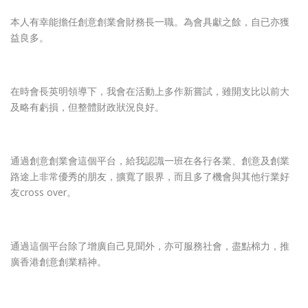
本人有幸能擔任創意創業會財務長一職。為會具獻之餘，自已亦獲
益良多。
在時會長英明領導下，我會在活動上多作新嘗試，雖開支比以前大
及略有虧損，但整體財政狀況良好。
通過創意創業會這個平台，給我認識一班在各行各業、創意及創業
路途上非常優秀的朋友，擴寬了眼界，而且多了機會與其他行業好
友cross over。
通過這個平台除了增廣自己見聞外，亦可服務社會，盡點棉力，推
廣香港創意創業精神。