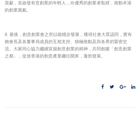
貢獻，並啟發有意創業的年輕人，向優秀的創業者取經，推動本港
的創業風氣。
8. 最後，創意創業會之所以能穩步發展，獲得社會大眾認同，實有
賴會長及各董事局成員的互相支持、積極推動及與各界的緊密交
流。大家同心協力繼續宣揚創意創業的精神，共同創建「創意創業
之都」，促使香港的創意產業繼往開來，蓬勃發展。