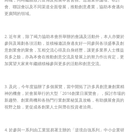
會、聯誼會以及不同渠道全面發展，推動創意產業，協助本會邁向
更廣闊的領域。
2. 近年來，除了竭力協助本會所舉辦的會議及活動外，本人亦樂於
參與及籌劃各項活動，並積極邀請身邊友好一同參與各項盛事及創
意創業會的聚會，互相交流心得及自身經歷，讓更多業界人士獲益
良多之餘，亦為本會在推動創意交流及發展上的努力作出肯定，更
加冀望大家來年繼續積極參與更多的活動和創意交流。
3. 及此，今年度協辦了多個展覽，當中開拓了許多具創意兼創業精
神的機會，於會展舉行的大型「2016創業日展覽會」，探討市場的
新趨勢、創業商機和各熱門行業創業秘笈及攻略，有助擴展會員的
視野之餘，更促成各創業人士與潛在投資者洽商。
4. 於參與一系列由工業貿易署主辦的「逆境自強系列」中小企業研