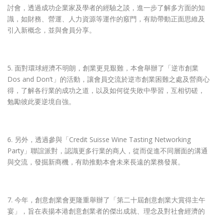
討會，透過成功企業家及學者的經驗之談，進一步了解多方面的知
識，如財務、營運、人力資源等運作的竅門，有助帶動正面思維及
引入新概念，並與會員分享。
5. 面對環球經濟不明朗，創業更見艱難，本會舉辦了「逆市創業
Dos and Don’t」的活動，讓會員交流於逆市創業困難之處及營商心
得，了解各行業的成功之道，以及如何從失敗中學習，互相切磋，
勉勵彼此要逆境自強。
6. 另外，透過參與「Credit Suisse Wine Tasting Networking
Party」聯誼派對，認識更多行業的商人，從而促進不同層面的溝通
與交流，發掘新商機，有助推動本會未來長遠的業務發展。
7. 今年，創意創業會更隆重舉辦了「第二十屆創意創業大賞得主午
宴」，旨在表揚本港創意創業者的傑出成就、理念及對社會經濟的