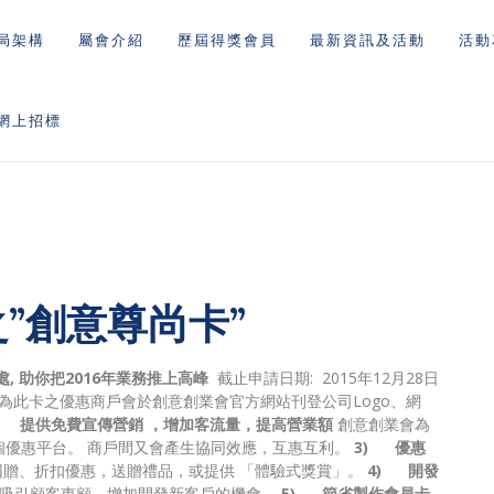
局架構
屬會介紹
歷屆得獎會員
最新資訊及活動
活動
網上招標
之”創意尊尚卡”
處, 助你把2016年業務推上高峰
截止申請日期: 2015年12月28日
為此卡之優惠商戶會於創意創業會官方網站刊登公司Logo、網
) 提供免費宣傳營銷 ，增加客流量，提高營業額
創意創業會為
個優惠平台。 商戶間又會產生協同效應，互惠互利。
3) 優惠
回贈、折扣優惠，送贈禮品，或提供 「體驗式獎賞」。
4) 開發
優惠吸引顧客惠顧，增加開發新客戶的機會。
5) 節省製作會員卡