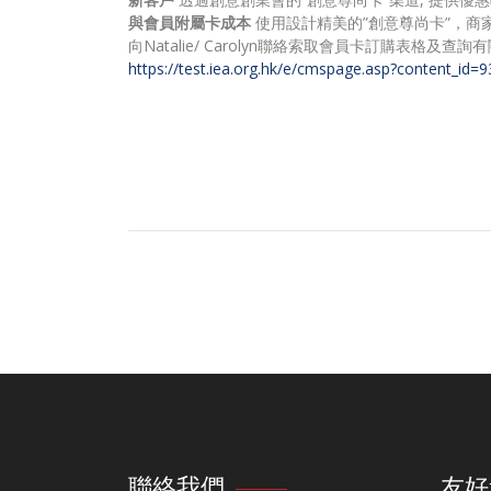
與會員附屬卡成本
使用設計精美的”創意尊尚卡”，商
向Natalie/ Carolyn聯絡索取會員卡訂購表格及
https://test.iea.org.hk/e/cmspage.asp?content_id=9
聯絡我們
友好