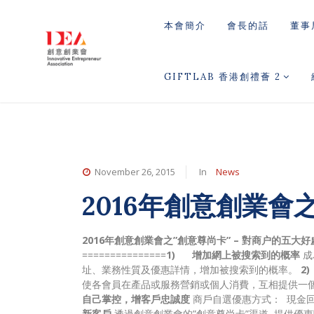
本會簡介
會長的話
董事
GIFTLAB 香港創禮薈 2
November 26, 2015
In
News
2016年創意創業會
2016年創意創業會之”創意尊尚卡” – 對商户的五大好
===============
1) 增加網上被搜索到的概率
成
址、業務性質及優惠詳情，增加被搜索到的概率。
2
使各會員在產品或服務營銷或個人消費，互相提供一
自己掌控，增客戶忠誠度
商戶自選優惠方式： 現金
新客戶
透過創意創業會的”創意尊尚卡”渠道, 提供