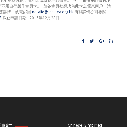
家不用自行製作會員卡。 如各會員欲想成為此卡之優惠商戶，請
查詢有關詳情，或電郵回
natalie@test.iea.org.hk
有關詳情亦可參閲
3
截止申請日期: 2015年12月28日
連結
Chinese (Simplified)