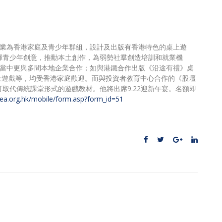
企業為香港家庭及青少年群組，設計及出版有香港特色的桌上遊
揮青少年創意，推勳本土創作，為弱勢社羣創造培訓和就業機
戲，當中更與多間本地企業合作；如與港鐵合作出版《沿途有禮》桌
上遊戲等，均受香港家庭歡迎。而與投資者教育中心合作的《股壇
取代傳統課堂形式的遊戲教材。他將出席9.22迎新午宴。名額即
t.iea.org.hk/mobile/form.asp?form_id=51