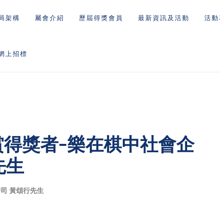
局架構
屬會介紹
歷屆得獎會員
最新資訊及活動
活動
網上招標
賞得獎者-樂在棋中社會企
先生
司 黃頌行先生