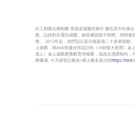
社工創業出棋制勝 香港桌遊樂在棋中 樂在其中社會
戲，以此對抗電玩成癮，創造優質親子時間。同時發
會。 2012年起，他們設計及出版超過二十多個遊
上遊戲，與AXA安盛合作設計的《小財俊大智慧》桌
達人》桌上遊戲更獲教育局推薦，成為文憑課程內，可
將爆满, 今天就登記報名! 網上報名及付款
https://tes