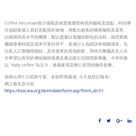
Coffee Mountain致力搜羅及精選最優質精美的咖啡及甜點，特別專
注就顧客個人喜好及配搭的食物，拼配出顧客的獨有咖啡及菜單。
以精簡而高水平的團隊，配以盡量以電腦自動化的流程，保證業務
繼續發展時固定成本可更好持平，並減少人為錯誤和相關成本。先
以私人訂製咖啡開始，及至後來的其他創新，與特式餐廳及名人合
作希望以有別於傳統咖啡推廣及產品吸引目標用家興趣。今年則會
以 “daily coffee”為主力，推廣家用及辦公室用的咖啡套餐。
他將出席9.22迎新午宴。名額即將爆满, 今天就登記報名!
網上報名及付款
https://test.iea.org.hk/mobile/form.asp?form_id=51