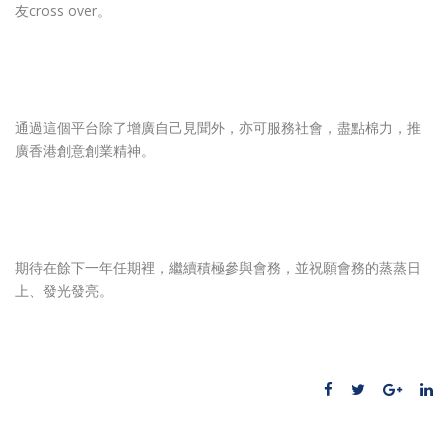
友cross over。
通過這個平台除了增廣自己見聞外，亦可服務社會，盡點棉力，推
廣香港創意創業精神。
期待在餘下一年任期裡，繼續積極參與會務，並祝願會務的蒸蒸日
上、發光發亮。