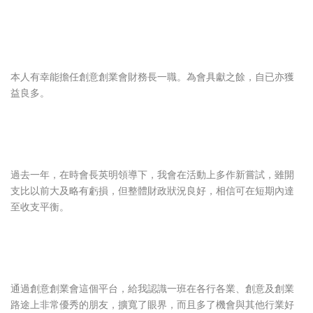
本人有幸能擔任創意創業會財務長一職。為會具獻之餘，自已亦獲
益良多。
過去一年，在時會長英明領導下，我會在活動上多作新嘗試，雖開
支比以前大及略有虧損，但整體財政狀況良好，相信可在短期內達
至收支平衡。
通過創意創業會這個平台，給我認識一班在各行各業、創意及創業
路途上非常優秀的朋友，擴寬了眼界，而且多了機會與其他行業好