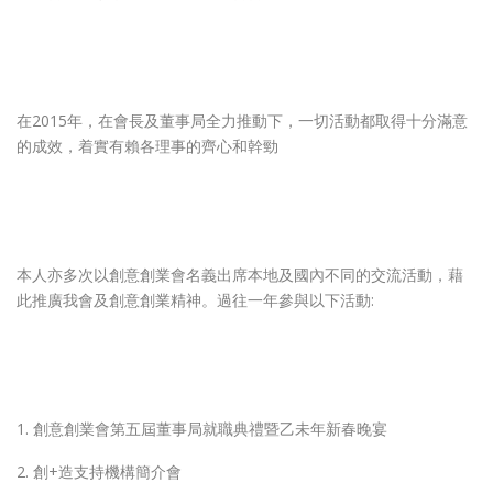
在2015年，在會長及董事局全力推動下，一切活動都取得十分滿意
的成效，着實有賴各理事的齊心和幹勁
本人亦多次以創意創業會名義出席本地及國內不同的交流活動，藉
此推廣我會及創意創業精神。過往一年參與以下活動:
1. 創意創業會第五屆董事局就職典禮暨乙未年新春晚宴
2. 創+造支持機構簡介會