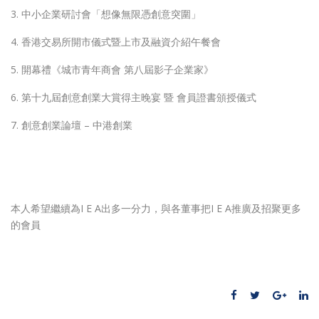
3. 中小企業研討會「想像無限憑創意突圍」
4. 香港交易所開市儀式暨上市及融資介紹午餐會
5. 開幕禮《城市青年商會 第八屆影子企業家》
6. 第十九屆創意創業大賞得主晚宴 暨 會員證書頒授儀式
7. 創意創業論壇 – 中港創業
本人希望繼續為I E A出多一分力，與各董事把I E A推廣及招聚更多
的會員