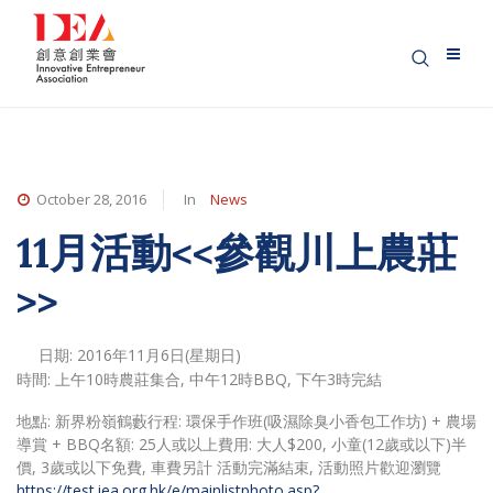
October 28, 2016
In
News
11月活動<<參觀川上農莊
>>
日期: 2016年11月6日(星期日)
時間: 上午10時農莊集合, 中午12時BBQ, 下午3時完結
地點: 新界粉嶺鶴藪行程: 環保手作班(吸濕除臭小香包工作坊) + 農場
導賞 + BBQ名額: 25人或以上費用: 大人$200, 小童(12歲或以下)半
價, 3歲或以下免費, 車費另計 活動完滿結束, 活動照片歡迎瀏覽
https://test.iea.org.hk/e/mainlistphoto.asp?