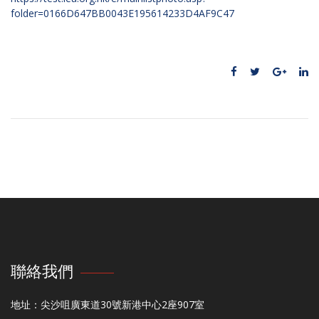
folder=0166D647BB0043E195614233D4AF9C47
聯絡我們
地址：尖沙咀廣東道30號新港中心2座907室