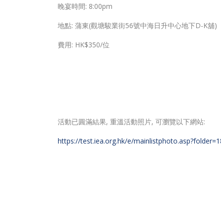
晚宴時間: 8:00pm
地點: 蒲東(觀塘駿業街56號中海日升中心地下D-K舖)
費用: HK$350/位
活動已圓滿結果, 重溫活動照片, 可瀏覽以下網站:
https://test.iea.org.hk/e/mainlistphoto.asp?fo