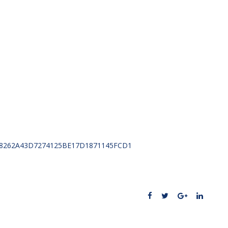
lder=18262A43D7274125BE17D1871145FCD1