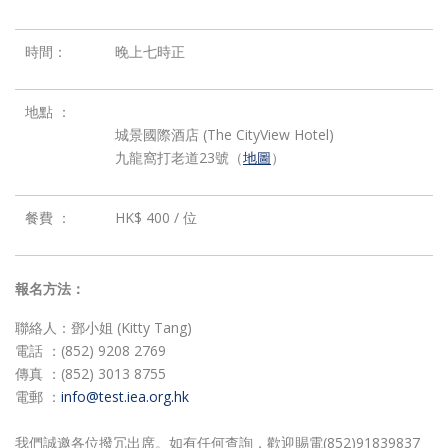
時間：
晚上七時正
地點 ：
城景國際酒店 (The CityView Hotel)
九龍窩打老道23號（
地圖
）
餐費 ：
HK$ 400 / 位
報名方法：
聯絡人：鄧小姐 (Kitty Tang)
電話 ：(852) 9208 2769
傳真 ：(852) 3013 8755
電郵 ：
info@test.iea.org.hk
我們誠邀各位撥冗出席。如有任何查詢，歡迎賜電(852)91839837