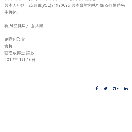
與本人聯絡；或致電(852)91990095 與本會對內執行總監何耀麟先
生聯絡。
祝:身體健康,生意興隆!
創意創業會
會長
蔡漢成博士 謹啟
2012年 1月 16日