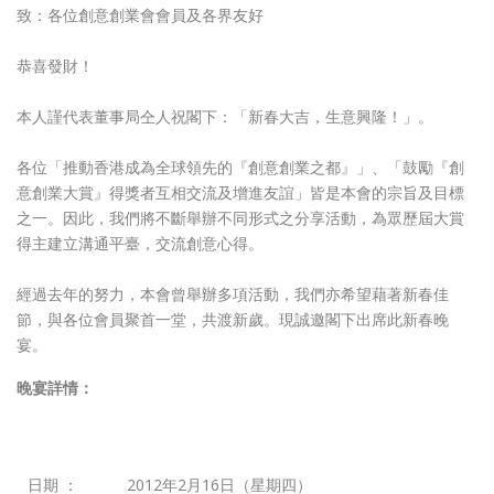
致：各位創意創業會會員及各界友好
恭喜發財！
本人謹代表董事局仝人祝閣下：「新春大吉，生意興隆！」。
各位「推動香港成為全球領先的『創意創業之都』」、「鼓勵『創
意創業大賞』得獎者互相交流及增進友誼」皆是本會的宗旨及目標
之一。因此，我們將不斷舉辦不同形式之分享活動，為眾歷屆大賞
得主建立溝通平臺，交流創意心得。
經過去年的努力，本會曾舉辦多項活動，我們亦希望藉著新春佳
節，與各位會員聚首一堂，共渡新歲。現誠邀閣下出席此新春晚
宴。
晚宴詳情：
日期 ：
2012年2月16日（星期四）