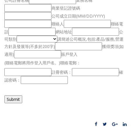
公司註冊名稱
業務名稱
商業登記證號碼
公司成立日期(MM/DD/YYYY)
聯絡人
聯絡電
話
網站地址
公
司類別
講簡述公司概況,包括:產品/服務,營運
方針及發展等(不多於200字)
獲得獎項(如
適用)
賬戶登入
(聯絡電郵將用作登入用戶名。)
聯絡電郵：
註冊密碼：
確
認密碼：