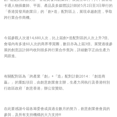
卡通人物插畫師、平面、產品及多媒體設計師於5月2日至3日舉行的
「香港貿發局創業日」的「創+造」配對區上，展現卓越創意，爭取
跨行業合作商機。
今屆參觀人次達14,680人次，比上屆創+造配對區的人次上升7倍。
會場內有多達60人次的商界導賞團，數目亦為上屆3倍。展覽過後參
展的創意設計師均收到很多跨行業合作查詢，詳細數字正由生產力
局跟進。
有關配對區為「跨產業『創』+『造』配對計劃2014 : 『創造商
贏』」的重點項目，由創意創業會主辦，生產力局執行及香港特別
行政區政府「創意香港」辦公室贊助。
在此要感謝今屆各籌委會成員過去數月的努力，創意創業會會員的
參與，及所有支持機構的大力支持!!!