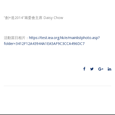
“創+造2014″籌委會主席 Daisy Chow
活動當日相片：
https://test.iea.org.hk/e/mainlistphoto.asp?
folder=3412F12A43944A1EA5AF9C3CCA496DC7