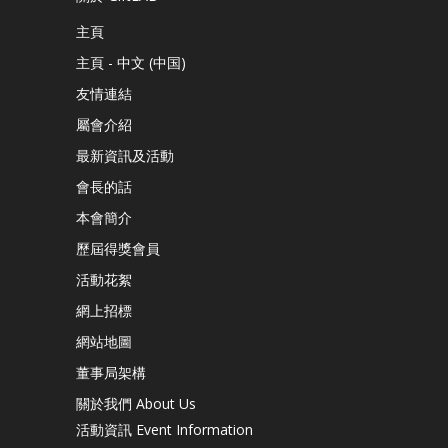
主頁
主頁 - 中文 (中国)
友情連結
屬會介紹
最新資訊及活動
會長的話
本會簡介
歷屆得獎會員
活動花絮
網上招標
網站地圖
董事局架構
關於我們 About Us
活動資訊 Event Information