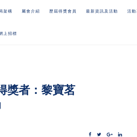
局架構
屬會介紹
歷屆得獎會員
最新資訊及活動
活動
網上招標
得獎者：黎寶茗
司