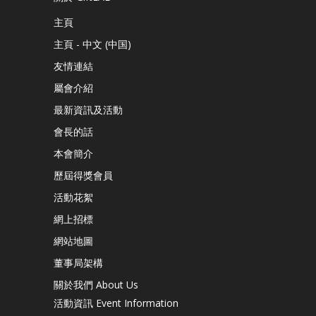
主頁
主頁 - 中文 (中国)
友情連結
屬會介紹
最新資訊及活動
會長的話
本會簡介
歷屆得獎會員
活動花絮
網上招標
網站地圖
董事局架構
關於我們 About Us
活動資訊 Event Information