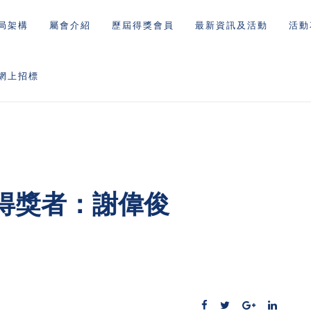
局架構
屬會介紹
歷屆得獎會員
最新資訊及活動
活動
網上招標
得獎者：謝偉俊