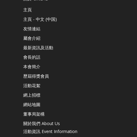
主頁
主頁 - 中文 (中国)
友情連結
屬會介紹
最新資訊及活動
會長的話
本會簡介
歷屆得獎會員
活動花絮
網上招標
網站地圖
董事局架構
關於我們 About Us
活動資訊 Event Information