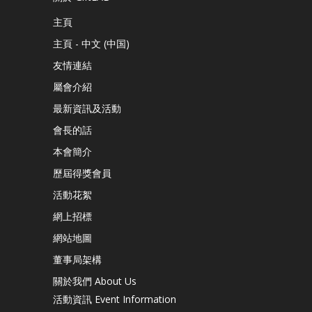
主頁
主頁 - 中文 (中国)
友情連結
屬會介紹
最新資訊及活動
會長的話
本會簡介
歷屆得獎會員
活動花絮
網上招標
網站地圖
董事局架構
關於我們 About Us
活動資訊 Event Information