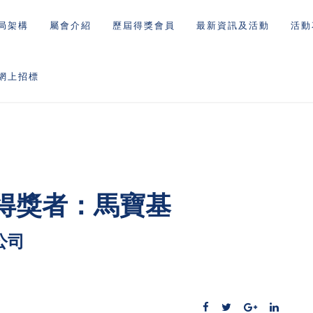
局架構
屬會介紹
歷屆得獎會員
最新資訊及活動
活動
網上招標
得獎者：馬寶基
公司