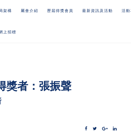
局架構
屬會介紹
歷屆得獎會員
最新資訊及活動
活動
網上招標
得獎者：張振聲
所