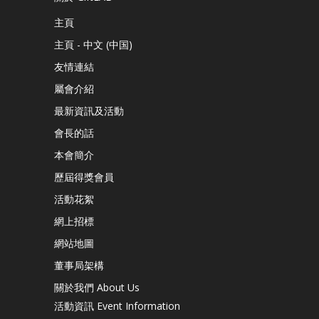
主頁
主頁 - 中文 (中国)
友情連結
屬會介紹
最新資訊及活動
會長的話
本會簡介
歷屆得獎會員
活動花絮
網上招標
網站地圖
董事局架構
關於我們 About Us
活動資訊 Event Information