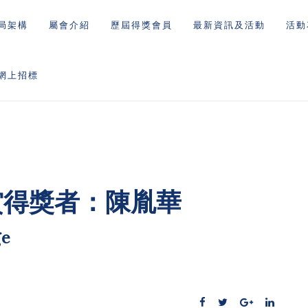
局架構
屬會介紹
歷屆得獎會員
最新資訊及活動
活動
網上招標
賞得獎者：陳胤華
e