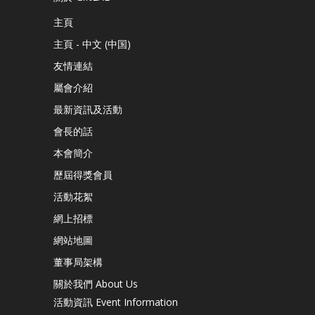
主頁
主頁 - 中文 (中国)
友情連結
屬會介紹
最新資訊及活動
會長的話
本會簡介
歷屆得獎會員
活動花絮
網上招標
網站地圖
董事局架構
關於我們 About Us
活動資訊 Event Information