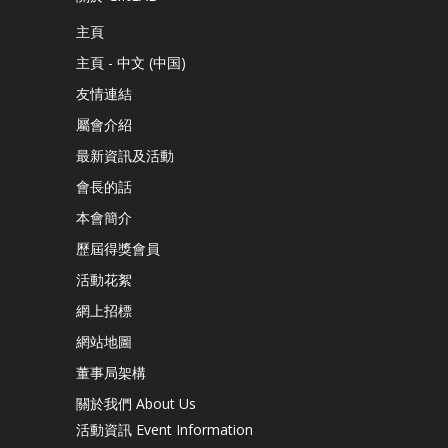
主頁
主頁 - 中文 (中国)
友情連結
屬會介紹
最新資訊及活動
會長的話
本會簡介
歷屆得獎會員
活動花絮
網上招標
網站地圖
董事局架構
關於我們 About Us
活動資訊 Event Information