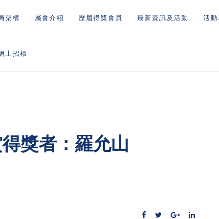
局架構
屬會介紹
歷屆得獎會員
最新資訊及活動
活動
網上招標
賞得獎者：羅允山