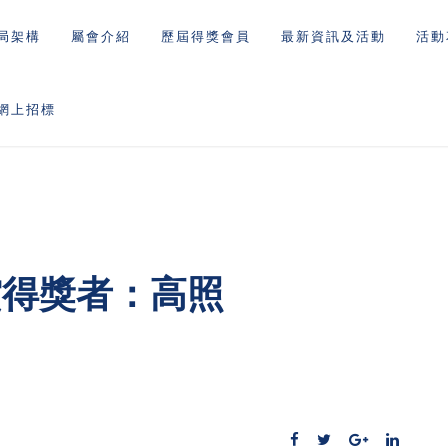
局架構
屬會介紹
歷屆得獎會員
最新資訊及活動
活動
網上招標
賞得獎者：高照