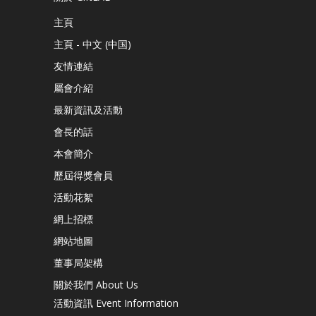
主頁
主頁 - 中文 (中国)
友情連結
屬會介紹
最新資訊及活動
會長的話
本會簡介
歷屆得獎會員
活動花絮
網上招標
網站地圖
董事局架構
關於我們 About Us
活動資訊 Event Information