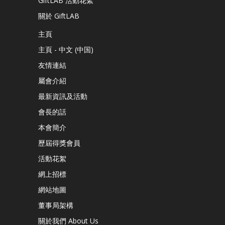
GiftLAB 活動花絮
關於 GiftLAB
主頁
主頁 - 中文 (中国)
友情連結
屬會介紹
最新資訊及活動
會長的話
本會簡介
歷屆得獎會員
活動花絮
網上招標
網站地圖
董事局架構
關於我們 About Us