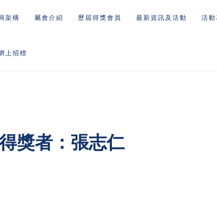
局架構
屬會介紹
歷屆得獎會員
最新資訊及活動
活動
網上招標
賞得獎者：張志仁