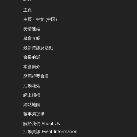
主頁
主頁 - 中文 (中国)
友情連結
屬會介紹
最新資訊及活動
會長的話
本會簡介
歷屆得獎會員
活動花絮
網上招標
網站地圖
董事局架構
關於我們 About Us
活動資訊 Event Information