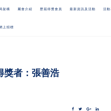
局架構
屬會介紹
歷屆得獎會員
最新資訊及活動
活動
網上招標
得獎者：張善浩