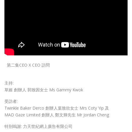
第二集CEO X CEO 訪問
主持:
草姬 創辦人 郭致因女士 Ms Gammy Kwok
受訪者:
Twinkle Baker Derco 創辦人葉致欣女士 Mrs Coty Yip 及
MAD Gaze Limited 創辦人 鄭文輝先生 Mr Jordan Cheng
特別嗚謝: 力天世紀網上廣告有限公司