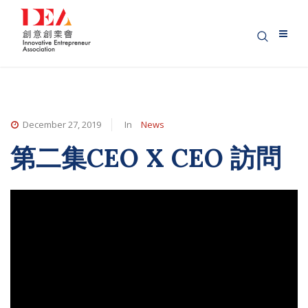
December 27, 2019
In
News
第二集CEO X CEO 訪問