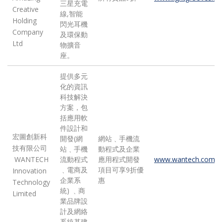
三星充電
Creative
線,智能
Holding
閃光耳機
Company
及環保動
Ltd
物擴音
座。
提供多元
化的資訊
科技解決
方案，包
括應用軟
件設計和
宏圖創新科
開發(網
網站﹑手機流
技有限公司
站﹑手機
動程式及企業
WANTECH
流動程式
應用程式開發
www.wantech.com.h
﹑電商及
項目可享9折優
Innovation
企業系
惠
Technology
統) ﹑商
Limited
業品牌設
計及網絡
系統基建