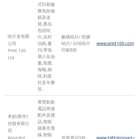
式印刷服
務包括做
稿及送
貨,產品
包括咭
咭片皇有限
片,信封
數碼咭片/ 啞膠
公司
信紙,書
咭片/ 白咭咭片
www.print100.com
刊,單張,
印刷8折
Print 100
個人化油
Ltd
畫,相册,
海報,婚
咭,利是
封及年曆
等。
專營創新
電話周邊
配件及禮
奇妙(製作)
品,智能
控股有限公
蘋果充電
司
線,智能
Amazing
所有貨品9折
www.lightgrooves.c