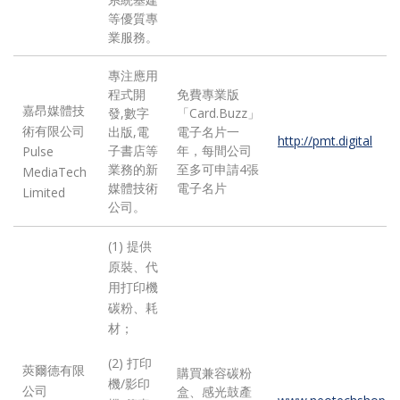
等優質專
業服務。
專注應用
程式開
免費專業版
嘉昂媒體技
發,數字
「Card.Buzz」
術有限公司
出版,電
電子名片一
http://pmt.digital
子書店等
年，每間公司
Pulse
業務的新
至多可申請4張
MediaTech
媒體技術
電子名片
Limited
公司。
(1) 提供
原裝、代
用打印機
碳粉、耗
材；
(2) 打印
莢爾德有限
購買兼容碳粉
機/影印
公司
盒、感光鼓產