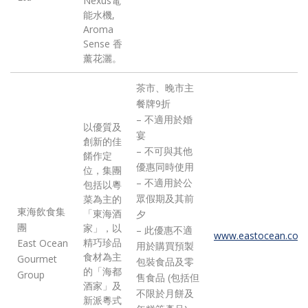
Nexus電
能水機,
Aroma
Sense 香
薰花灑。
茶市、晚市主
餐牌9折
– 不適用於婚
以優質及
宴
創新的佳
– 不可與其他
餚作定
優惠同時使用
位，集團
– 不適用於公
包括以粵
眾假期及其前
菜為主的
東海飲食集
「東海酒
夕
團
家」，以
– 此優惠不適
www.eastocean.com
精巧珍品
East Ocean
用於購買預製
食材為主
Gourmet
包裝食品及零
的「海都
Group
售食品 (包括但
酒家」及
不限於月餅及
新派粵式