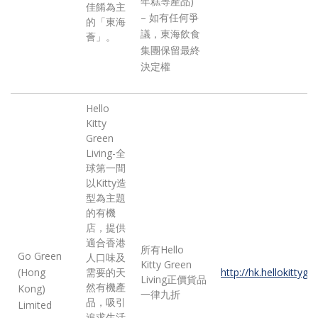
年糕等產品)
佳餚為主
– 如有任何爭
的「東海
議，東海飲食
薈」。
集團保留最終
決定權
Hello
Kitty
Green
Living-全
球第一間
以Kitty造
型為主題
的有機
店，提供
適合香港
所有Hello
Go Green
人口味及
Kitty Green
(Hong
需要的天
http://hk.hellokittygr
Living正價貨品
然有機產
Kong)
一律九折
品，吸引
Limited
追求生活