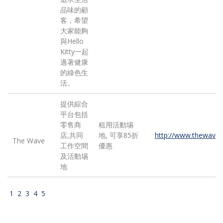
品味的顧
客，希望
大家能夠
與Hello
Kitty一起
過著健康
的綠色生
活。
提供綜合
平台包括
零售商
租用活動埸
店,共同
地, 可享85折
http://www.thewave.
The Wave
工作空間
優惠
及活動埸
地
1
2
3
4
5