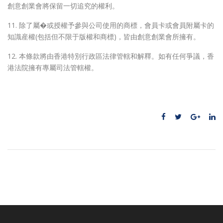
創意創業會將保留一切追究的權利。
11. 除了屬�或授權予參與公司使用的商標，會員卡或會員附屬卡的
知識産權(包括但不限于版權和商標)，皆由創意創業會所擁有。
12. 本條款將由香港特別行政區法律管轄和解釋。如有任何爭議，香
港法院擁有專屬司法管轄權。