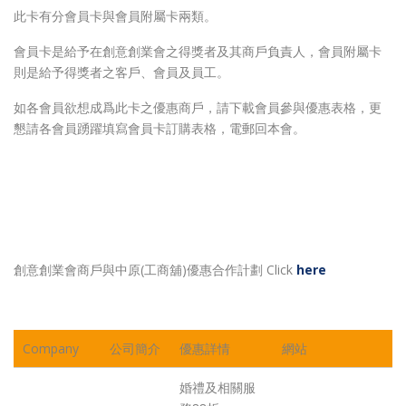
此卡有分會員卡與會員附屬卡兩類。
會員卡是給予在創意創業會之得獎者及其商戶負責人，會員附屬卡
則是給予得獎者之客戶、會員及員工。
如各會員欲想成爲此卡之優惠商戶，請下載會員參與優惠表格，更
懇請各會員踴躍填寫會員卡訂購表格，電郵回本會。
創意創業會商戶與中原(工商舖)優惠合作計劃 Click
here
Company
公司簡介
優惠詳情
網站
婚禮及相關服