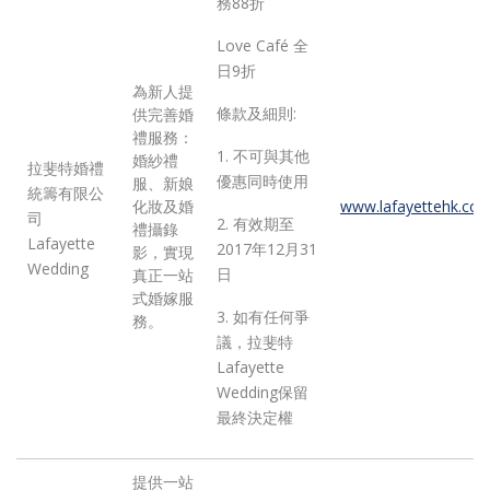
務88折
Love Café 全
日9折
為新人提
條款及細則:
供完善婚
禮服務：
1. 不可與其他
婚紗禮
拉斐特婚禮
優惠同時使用
服、新娘
統籌有限公
化妝及婚
www.lafayettehk.co
司
2. 有效期至
禮攝錄
Lafayette
2017年12月31
影，實現
Wedding
日
真正一站
式婚嫁服
3. 如有任何爭
務。
議，拉斐特
Lafayette
Wedding保留
最終決定權
提供一站