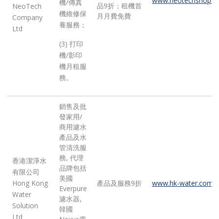
www.neotechshop.c
機/傳真
品9折；租機首
NeoTech
機維修保
月月費免費
Company
養服務；
Ltd
(3) 打印
機/影印
機月租服
務。
銷售及批
發家用/
商用濾水
產品及水
管清洗服
務, 代理
香港潔淨水
品牌包括
有限公司
美國
Hong Kong
產品及服務9折
www.hk-water.com
Everpure
Water
濾水器,
Solution
韓國
Ltd