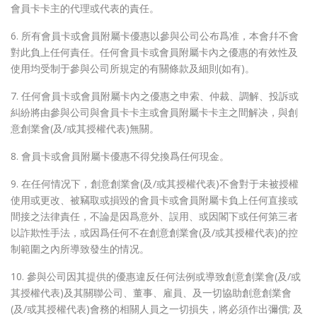
會員卡卡主的代理或代表的責任。
6. 所有會員卡或會員附屬卡優惠以參與公司公布爲准，本會幷不會
對此負上任何責任。任何會員卡或會員附屬卡內之優惠的有效性及
使用均受制于參與公司所規定的有關條款及細則(如有)。
7. 任何會員卡或會員附屬卡內之優惠之申索、仲裁、調解、投訴或
糾紛將由參與公司與會員卡卡主或會員附屬卡卡主之間解决，與創
意創業會(及/或其授權代表)無關。
8. 會員卡或會員附屬卡優惠不得兌換爲任何現金。
9. 在任何情况下，創意創業會(及/或其授權代表)不會對于未被授權
使用或更改、被竊取或損毀的會員卡或會員附屬卡負上任何直接或
間接之法律責任，不論是因爲意外、誤用、或因閣下或任何第三者
以詐欺性手法，或因爲任何不在創意創業會(及/或其授權代表)的控
制範圍之內所導致發生的情况。
10. 參與公司因其提供的優惠違反任何法例或導致創意創業會(及/或
其授權代表)及其關聯公司、董事、雇員、及一切協助創意創業會
(及/或其授權代表)會務的相關人員之一切損失，將必須作出彌償; 及