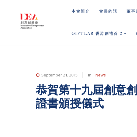
本會簡介
會長的話
董事
GIFTLAB 香港創禮薈 2
September 21, 2015
In
News
恭賀第十九屆創意創
證書頒授儀式