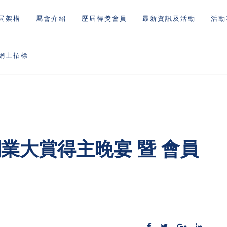
局架構
屬會介紹
歷屆得獎會員
最新資訊及活動
活動
網上招標
業大賞得主晚宴 暨 會員