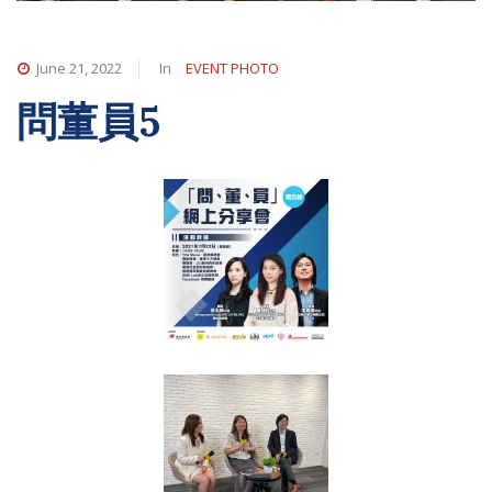
June 21, 2022
In
EVENT PHOTO
問董員5