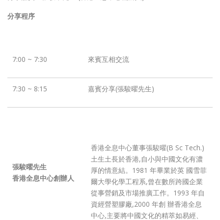
分享程序
7:00 ~ 7:30
來賓互相交流
7:30 ~ 8:15
嘉賓分享(張駿曜先生)
香港全息中心董事張駿曜(B Sc Tech.)
土生土長於香港,自小與中國文化有濃
張駿曜先生
厚的情意結。1981 年畢業於英 國雪菲
香港全息中心創辦人
爾大學化學工程系,曾在數所跨國企業
從事營銷及市場推廣工作。1993 年自
資經營塑膠廠,2000 年創 辦香港全息
中心,主要將中國文化的精萃如易經、