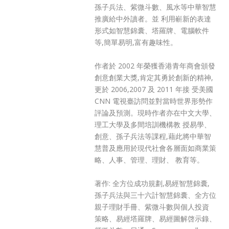
孫子兵法、紫微斗數、風水等中華智慧
推廣給中外讀者。並 利用嶄新的表達
形式如智慧錦囊、塔羅牌、電腦軟件
等,簡單易明,富有趣味性。
作者於 2002 年榮獲香港青年商會頒發
創意創業大獎,肯定其勇於創新的精神,
更於 2006,2007 及 2011 年接 受美國
CNN 電視臺訪問並對當時世界形勢作
評論及預測。現時作者亦在中文大學、
理工大學及多間培訓機構教 授易學、
創意、孫子兵法等課程,藉此將中華智
慧普及應用於現代社會各層面如商業策
略、人事、管理、理財、 教育等。
著作: 全方位成功規劃,易經智慧錦囊,
孫子兵法與三十六計智慧錦囊、全方位
親子理財手冊、紫微斗數與個人投資
策略、易經塔羅牌、易經圖解啓示錄、