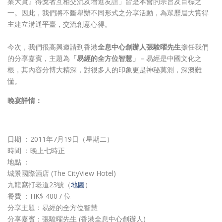
業大賞』得獎者互相交流及增進友誼」皆是本會的宗旨及目標之
一。因此，我們將不斷舉辦不同形式之分享活動，為眾歷屆大賞得
主建立溝通平臺，交流創意心得。
今次，我們很高興邀請到香港
全息中心創辦人張駿曜先生
擔任我們
的分享嘉賓，主題為
「易經的全方位智慧」
－易經是中國文化之
根，其內容分博大精深，對很多人的印象更是神秘莫測，深澳難
懂。
晚宴詳情：
日期 ：2011年7月19日（星期二）
時間 ：晚上七時正
地點 ：
城景國際酒店 (The CityView Hotel)
九龍窩打老道23號（
地圖
）
餐費 ：HK$ 400 / 位
分享主題：易經的全方位智慧
分享嘉賓：張駿曜先生 (香港全息中心創辦人)