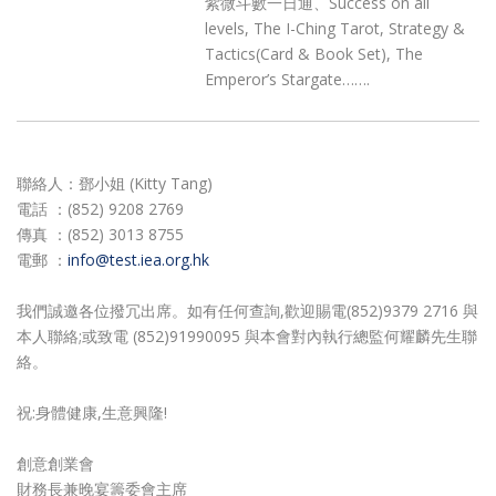
紫微斗數一日通、Success on all
levels, The I-Ching Tarot, Strategy &
Tactics(Card & Book Set), The
Emperor’s Stargate…….
聯絡人：鄧小姐 (Kitty Tang)
電話 ：(852) 9208 2769
傳真 ：(852) 3013 8755
電郵 ：
info@test.iea.org.hk
我們誠邀各位撥冗出席。如有任何查詢,歡迎賜電(852)9379 2716 與
本人聯絡;或致電 (852)91990095 與本會對內執行總監何耀麟先生聯
絡。
祝:身體健康,生意興隆!
創意創業會
財務長兼晚宴籌委會主席