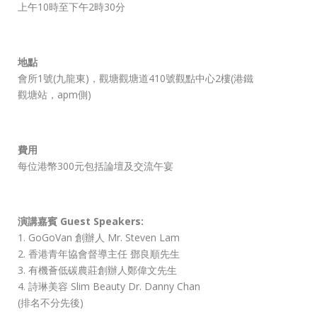
上午10時至下午2時30分
地點
會所1號(九龍東)，觀塘觀塘道410號觀點中心2樓(港鐵
觀塘站，apm側)
費用
每位港幣300元包括論壇及交流午宴
演講嘉賓 Guest Speakers:
1. GoGoVan 創辦人 Mr. Steven Lam
2. 香港青年協會督導主任 鄧良順先生
3. 有機薈低碳農莊創辦人鄭偉文先生
4. 詩琳美容 Slim Beauty Dr. Danny Chan
(排名不分先後)