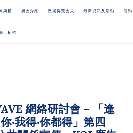
局架構
屬會介紹
歷屆得獎會員
最新資訊及活動
活動
網上招標
AVE 網絡研討會 – 「逢
你‧我得‧你都得」第四