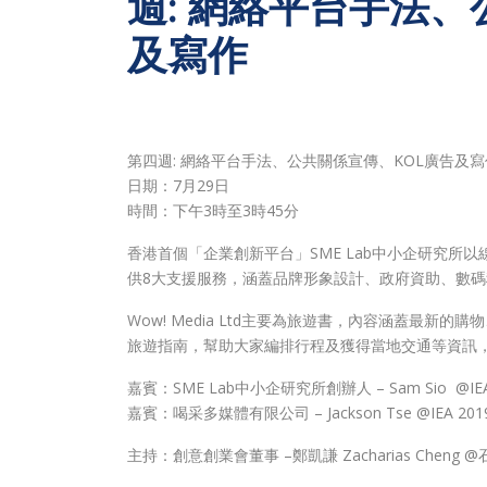
週: 網絡平台手法、
及寫作
第四週: 網絡平台手法、公共關係宣傳、KOL廣告及寫
日期：7月29日
時間：下午3時至3時45分
香港首個「企業創新平台」SME Lab中小企研究
供8大支援服務，涵蓋品牌形象設計、政府資助、數
Wow! Media Ltd主要為旅遊書，內容涵蓋最
旅遊指南，幫助大家編排行程及獲得當地交通等資訊
嘉賓：SME Lab中小企研究所創辦人 – Sam Sio @IEA 2
嘉賓：喝采多媒體有限公司 – Jackson Tse @IEA 2019 J
主持：創意創業會董事 –鄭凱謙 Zacharias Cheng @石仔