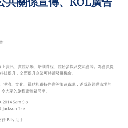
公共關係宣傳、KOL廣告
作
所以線上資訊、實體活動、培訓課程、體驗參觀及交流會等。為會員提
碼科技提升，全面提升企業可持續發展機會。
新的購物、潮流、文化、景點和獨特住宿等旅遊資訊，遂成為領導市場的
，令大家的旅程更輕鬆簡單。
014 Sam Sio
ackson Tse
 Billy 助手