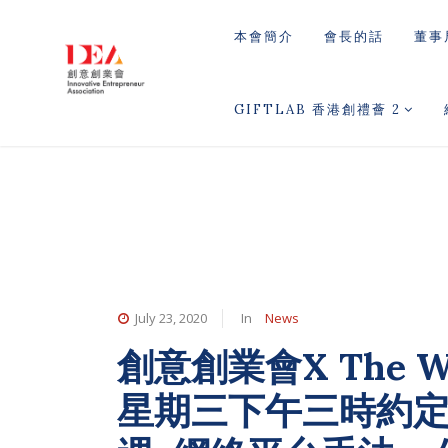
本會簡介
會長的話
董事
GIFTLAB 香港創禮薈 2
July 23, 2020
In
News
創意創業會X The W
星期三下午三時約定