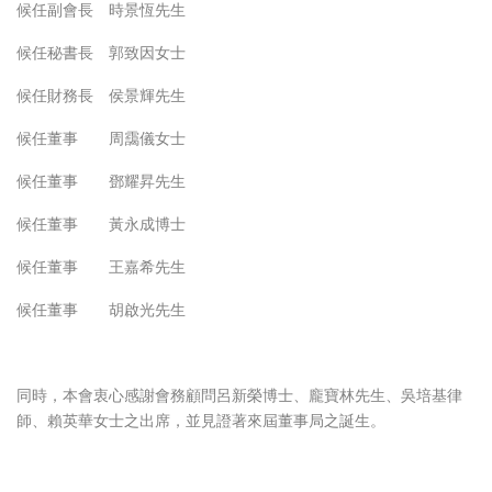
候任副會長 時景恆先生
候任秘書長 郭致因女士
候任財務長 侯景輝先生
候任董事 周靄儀女士
候任董事 鄧耀昇先生
候任董事 黃永成博士
候任董事 王嘉希先生
候任董事 胡啟光先生
同時，本會衷心感謝會務顧問呂新榮博士、龐寶林先生、吳培基律
師、賴英華女士之出席，並見證著來屆董事局之誕生。