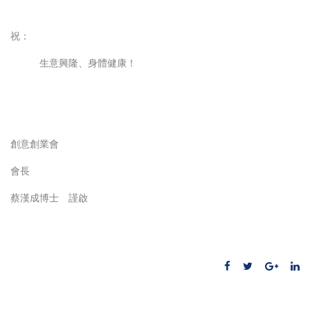
祝：
生意興隆、身體健康！
創意創業會
會長
蔡漢成博士 謹啟