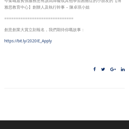
今集嘅嘉賓係服務患有讀寫障礙或其他學習困難症的小朋友的【博
雅思教育中心】創辦人及執行幹事 – 陳卓琪小姐
==============================
創意創業大賞立刻報名，我們期待你嘅故事：
https://bit.ly/2020IE_Apply