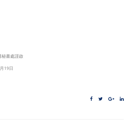
謹啟
9日