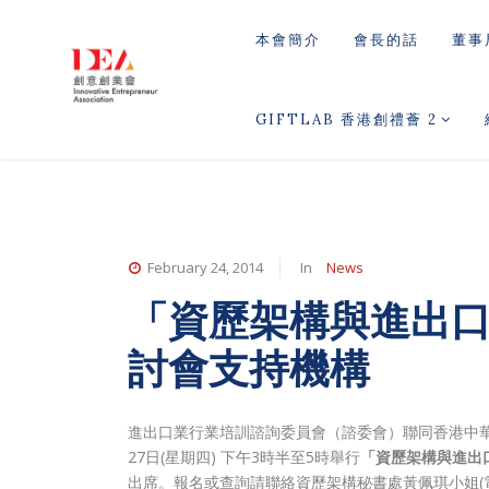
本會簡介
會長的話
董事
GIFTLAB 香港創禮薈 2
February 24, 2014
In
News
「資歷架構與進出
討會支持機構
進出口業行業培訓諮詢委員會（諮委會）聯同香港中
27日(星期四) 下午3時半至5時舉行
「資歷架構與進出
出席。報名或查詢請聯絡資歷架構秘書處黃佩琪小姐(電話:2