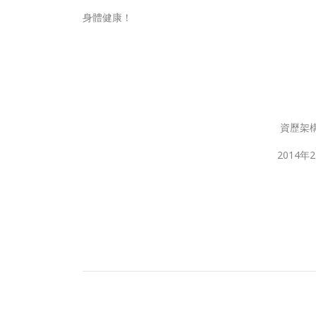
身體健康！
資歷架構秘書處
2014年2月1