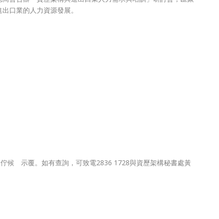
進出口業的人力資源發展。
佇候 示覆。如有查詢，可致電2836 1728與資歷架構秘書處黃