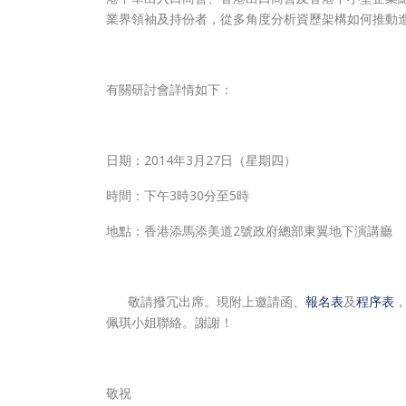
業界領袖及持份者，從多角度分析資歷架構如何推動
有關研討會詳情如下：
日期：2014年3月27日（星期四）
時間：下午3時30分至5時
地點：香港添馬添美道2號政府總部東翼地下演講廳
敬請撥冗出席。現附上邀請函、
報名表
及
程序表
，
佩琪小姐聯絡。謝謝！
敬祝