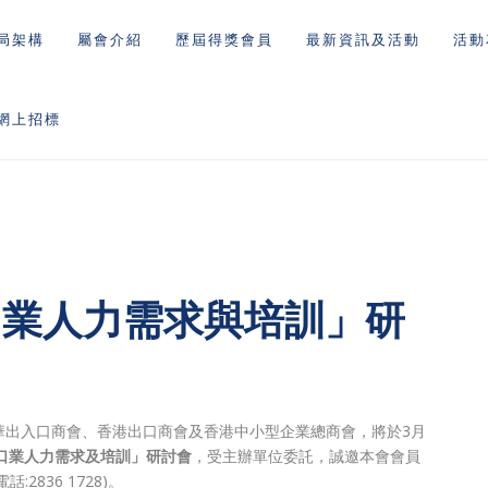
局架構
屬會介紹
歷屆得獎會員
最新資訊及活動
活動
網上招標
口業人力需求與培訓」研
華出入口商會、香港出口商會及香港中小型企業總商會，將於3月
口業人力需求及培訓」研討會
，受主辦單位委託，誠邀本會會員
836 1728)。