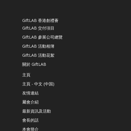
GiftLAB 香港創禮薈
GiftLAB 交付項目
GiftLAB 參展公司總覽
GiftLAB 活動相簿
GiftLAB 活動花絮
關於 GiftLAB
主頁
主頁 - 中文 (中国)
友情連結
屬會介紹
最新資訊及活動
會長的話
本會簡介